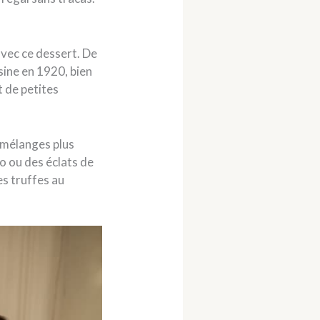
avec ce dessert. De
sine en 1920, bien
t de petites
x mélanges plus
ao ou des éclats de
es truffes au