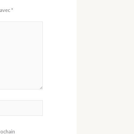
 avec
*
rochain