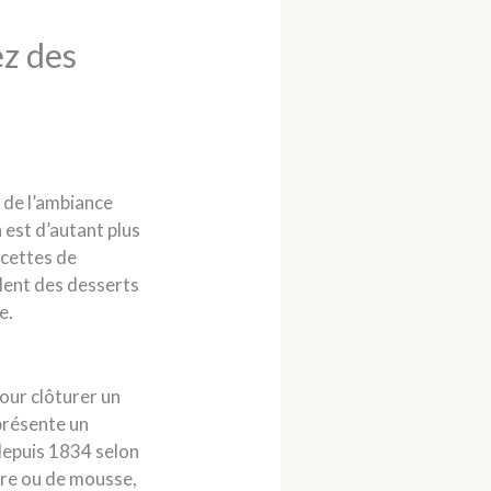
ez des
 de l’ambiance
 est d’autant plus
ecettes de
ulent des desserts
e.
our clôturer un
eprésente un
 depuis 1834 selon
urre ou de mousse,