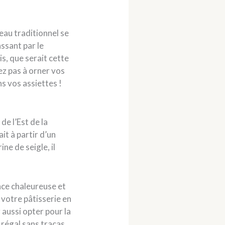
teau traditionnel se
ssant par le
s, que serait cette
tez pas à orner vos
s vos assiettes !
de l’Est de la
ait à partir d’un
ne de seigle, il
nce chaleureuse et
 votre pâtisserie en
 aussi opter pour la
 régal sans tracas.