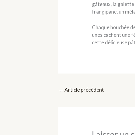
gâteaux, la galette
frangipane, un mé
Chaque bouchée de c
unes cachent une f
cette délicieuse pât
←
Article précédent
Laisser un