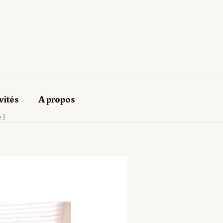
vités
A propos
 !