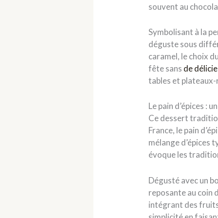
souvent au chocola
Symbolisant à la pe
déguste sous différ
caramel, le choix d
fête sans
de délici
tables et plateaux-
Le pain d’épices : 
Ce dessert traditio
France, le pain d’ép
mélange d’épices ty
évoque les traditio
Dégusté avec un bo
reposante au coin d
intégrant des fruit
simplicité en fais