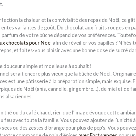
t.
rfection la chaleur et la convivialité des repas de Noël, ce gâ
entes variantes de goût. Du chocolat aux fruits rouges en pa
u parfum de votre bûche dépend de vos préférences. Toutefoi
eux chocolats pour Noël
afin de réveiller vos papilles ? N’hési
repas, et faites-vous plaisir avec une bonne dose de sucré dan
une douceur simple et moelleuse à souhait !
nnel serait encore plus vieux que la bûche de Noël. Originaire 
ices est une pâtisserie à la préparation simple, mais exquise. F
piques de Noël (anis, cannelle, gingembre…), de miel et de fari
ns alsaciennes.
n thé ou du café chaud, rien que l’image évoque cette ambia
u feu avec toute la famille. Vous pouvez ajouter de l’unicité à
s secs ou des zestes d’orange pour plus de pep’s. Vous pouvez
ant votre commande de pain d’épices
avec Fortwenger
, pour un