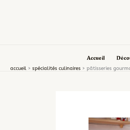
Aller
au
contenu
Accueil
Décou
accueil
spécialités culinaires
pâtisseries gourma