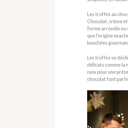
Les truffes au cho
Chocolat, crème et 
forme arrondie ou o
que l’origine exacte
bouchées gourmande
Les truffes se décl
délicats comme la n
noix pour une prése
chocolat font part