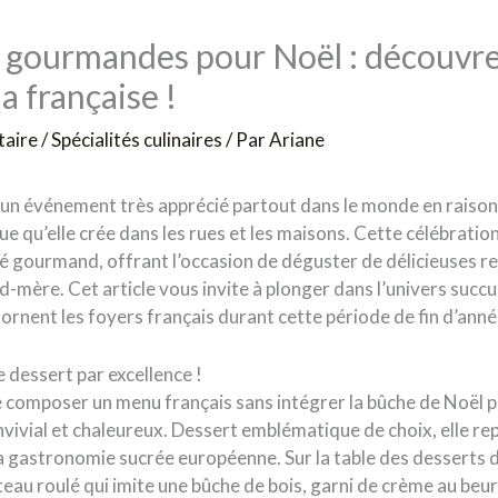
s gourmandes pour Noël : découvr
la française !
taire
/
Spécialités culinaires
/ Par
Ariane
t un événement très apprécié partout dans le monde en raison
ue qu’elle crée dans les rues et les maisons. Cette célébration
té gourmand, offrant l’occasion de déguster de délicieuses r
d-mère. Cet article vous invite à plonger dans l’univers succ
rnent les foyers français durant cette période de fin d’anné
e dessert par excellence !
e composer un menu français sans intégrer la bûche de Noël p
nvivial et chaleureux. Dessert emblématique de choix, elle r
la gastronomie sucrée européenne. Sur la table des desserts
gâteau roulé qui imite une bûche de bois, garni de crème au be