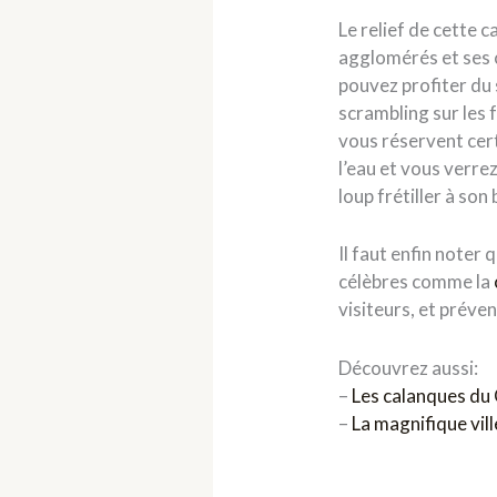
Le relief de cette c
agglomérés et ses c
pouvez profiter du 
scrambling sur les f
vous réservent cert
l’eau et vous verre
loup frétiller à son
Il faut enfin noter 
célèbres comme la
visiteurs, et préven
Découvrez aussi:
–
Les calanques du
–
La magnifique vil