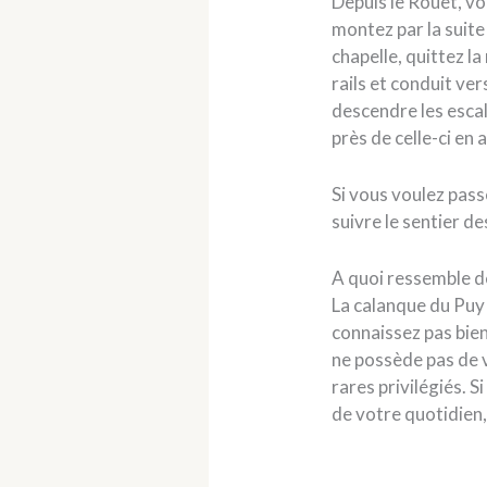
Depuis le Rouet, vo
montez par la suite
chapelle, quittez la
rails et conduit ver
descendre les escal
près de celle-ci en
Si vous voulez pass
suivre le sentier d
A quoi ressemble de
La calanque du Puy
connaissez pas bien
ne possède pas de v
rares privilégiés. 
de votre quotidien,