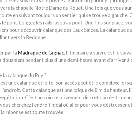
us devez suivre la voie privée à gauche du parking qui longe l
 vers la chapelle Notre Dame du Rouet. Une fois que vous aure
 route en suivant toujours un sentier qui se trouve à gauche. C
s le pont. Longez les rails jusqu’au pont. Une fois sur place, vo
iers pour découvrir calanque des Eaux Salées. La calanque d
 allant vers la Redonne.
er par la
Madrague de Gignac
, l’itinéraire à suivre est le su
es douaniers pendant plus d’une demi-heure avant d’arriver à 
 la calanque du Puy ?
 est une calanque étroite. Son accès peut être complexe lors
 l’endroit. Cette calanque est une crique de 8 m de hauteur. E
égétation. C’est un coin relativement discret qui n’est conn
Si vous cherchez l’endroit idéal où aller pour vous déstresser
 la réponse est toute trouvée.