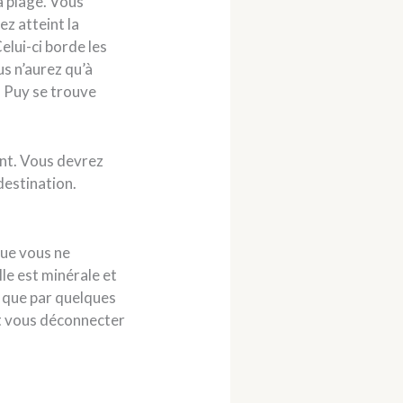
a plage. Vous
z atteint la
elui-ci borde les
us n’aurez qu’à
u Puy se trouve
ivant. Vous devrez
destination.
que vous ne
lle est minérale et
u que par quelques
 et vous déconnecter