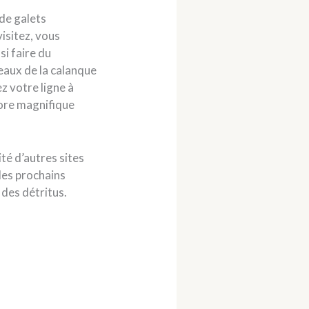
 de galets
isitez, vous
si faire du
 eaux de la calanque
z votre ligne à
core magnifique
ité d’autres sites
 les prochains
r des détritus.