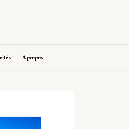
vités
A propos