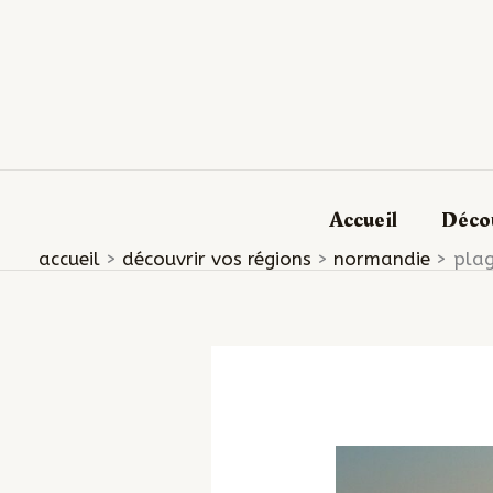
Aller
au
contenu
Accueil
Décou
accueil
découvrir vos régions
normandie
plag