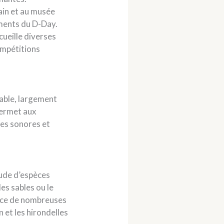
ain et au musée
ments du D-Day.
cueille diverses
ompétitions
uable, largement
permet aux
ces sonores et
tude d’espèces
es sables ou le
ence de nombreuses
 et les hirondelles