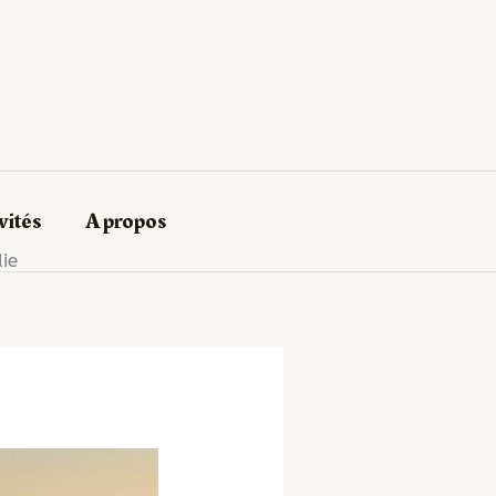
vités
A propos
ie