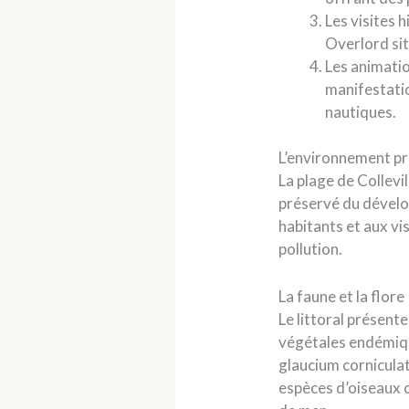
Les visites 
Overlord si
Les animatio
manifestatio
nautiques.
L’environnement pr
La plage de Collev
préservé du dévelo
habitants et aux vi
pollution.
La faune et la flore
Le littoral présen
végétales endémiqu
glaucium cornicula
espèces d’oiseaux c