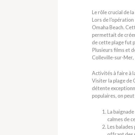
Le rôle crucial de
Lors de l’opération
Omaha Beach. Cette
permettait de créer
de cette plage fut 
Plusieurs films et 
Colleville-sur-Mer, 
Activités à faire à 
Visiter la plage de
détente exceptionne
populaires, on peut 
La baignade 
calmes de ce 
Les balades 
offrant des 