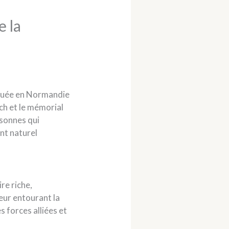
e la
ituée en Normandie
ch et le mémorial
rsonnes qui
ent naturel
re riche,
eur entourant la
s forces alliées et