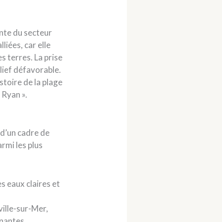
ante du secteur
iées, car elle
s terres. La prise
elief défavorable.
toire de la plage
 Ryan ».
 d’un cadre de
rmi les plus
es eaux claires et
ville-sur-Mer,
nnantes.