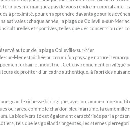
historiques : ne manquez pas de vous rendre mémorial améric
tués à proximité, pour en apprendre davantage sur les événe
ns estivales : chaque année, la plage de Colleville-sur-Mer ac
ns culturelles et sportives, telles que des concerts ou des c
éservé autour de la plage Colleville-sur-Mer
ille-sur-Mer est nichée au cœur d’un paysage naturel remarq
ppement urbain et industriel. Cet environnement privilégié 
siteurs de profiter d’un cadre authentique, à l’abri des nuisan
te une grande richesse biologique, avec notamment une multi
es ou rares, comme le chardon bleu maritime, la camomille d
tum. La biodiversité est également caractérisée par la prés
ôtiers, tels que les goélands argentés, les sternes pierregarin