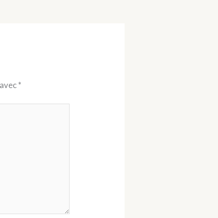
 avec
*