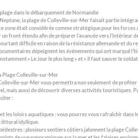
 la plage dans le débarquement de Normandie
 Neptune, la plage de Colleville-sur-Mer faisait partie intégr
 zone était considérée comme stratégique pour les forces all
 un front étendu afin de préparer l’avancée vers l’intérieur de
pourtant difficile en raison de la résistance allemande et du r
documentaires dépeignent les événements qui ont marqué l’his
notamment « Le Jour le plus long » et « Il faut sauver le soldat
la Plage Colleville-sur-Mer
 Colleville-sur-Mer vous permettra non seulement de profiter
l, mais aussi de découvrir diverses activités touristiques. Pa
citer :
et les loisirs aquatiques : vous pourrez vous rafraîchir dans l
littoral idyllique.
pédestres : plusieurs sentiers côtiers jalonnent la plage Colle
points de vue panoramiques sur la mer et les falaises enviro