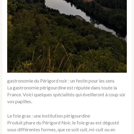
gastronomie du Périgord noir : un festin pour les sens
La gastronomie périgourdine est réputée dans toute la
France. Voici quelques spécialités qui éveilleront à coup sûr
vos papilles.
Le foie gras : une institution périgourdine
Produit phare du Périgord Noir, le foie gras est dégusté
sous différentes formes, que ce soit cuit, mi-cuit ou en