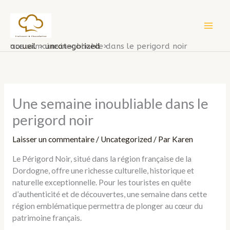
Aller
au
contenu
MAI
accueil
une semaine inoubliable dans le perigord noir
uncategorized
ME
Une semaine inoubliable dans le
perigord noir
Laisser un commentaire
/
Uncategorized
/ Par
Karen
Le Périgord Noir, situé dans la région française de la
Dordogne, offre une richesse culturelle, historique et
naturelle exceptionnelle. Pour les touristes en quête
d’authenticité et de découvertes, une semaine dans cette
région emblématique permettra de plonger au cœur du
patrimoine français.